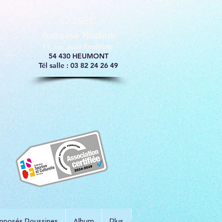
​COSEC
Antoine Rudoni
11, rue Jean Feuillette
54 430 HEUMONT
Tél salle : 03 82 24 26 49
mposés Poussines
Album
Plus