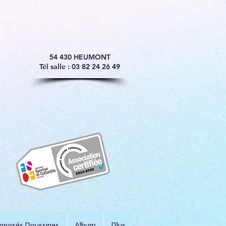
​COSEC
Antoine Rudoni
11, rue Jean Feuillette
54 430 HEUMONT
Tél salle : 03 82 24 26 49
mposés Poussines
Album
Plus