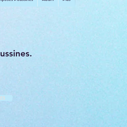
ussines.
ES