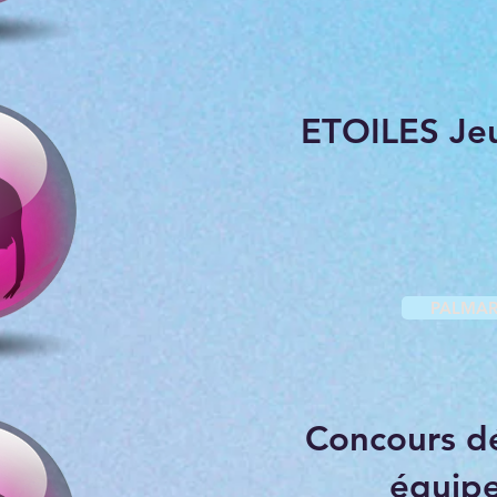
ETOILES Je
PALMAR
Concours d
équipe