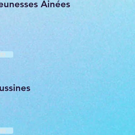
eunesses Ainées
ES
ssines
ES