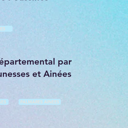
ES
épartemental par
unesses et Ainées
SES
PALMARES AINEES