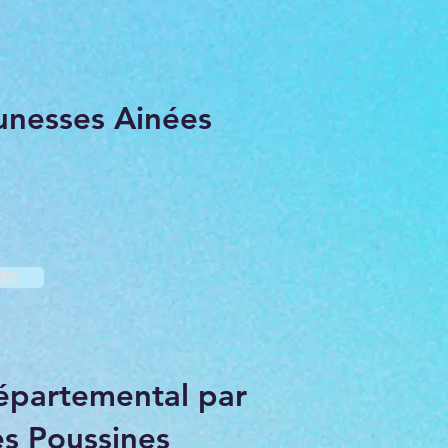
unesses Ainées
ES
épartemental par
s Poussines